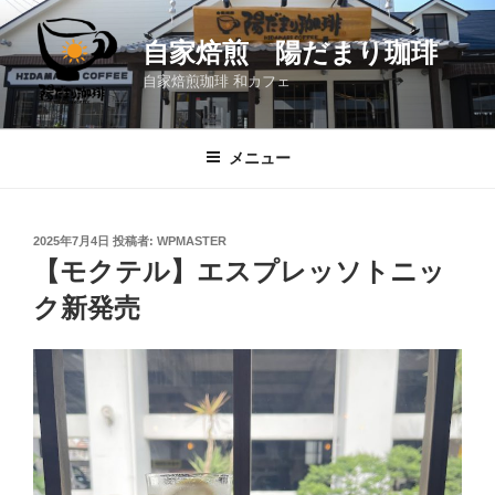
コ
ン
自家焙煎 陽だまり珈琲
テ
自家焙煎珈琲 和カフェ
ン
ツ
へ
メニュー
ス
キ
ッ
投
2025年7月4日
投稿者:
WPMASTER
プ
稿
【モクテル】エスプレッソトニッ
日:
ク新発売