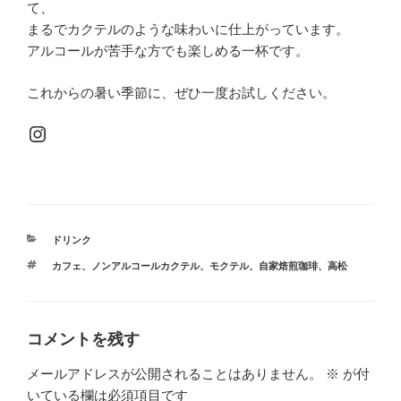
て、
まるでカクテルのような味わいに仕上がっています。
アルコールが苦手な方でも楽しめる一杯です。
これからの暑い季節に、ぜひ一度お試しください。
Instagram
カ
ドリンク
テ
タ
カフェ
、
ノンアルコールカクテル
、
モクテル
、
自家焙煎珈琲
、
高松
ゴ
グ
リ
ー
コメントを残す
メールアドレスが公開されることはありません。
※
が付
いている欄は必須項目です