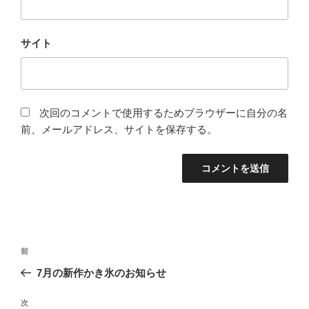
サイト
次回のコメントで使用するためブラウザーに自分の名
前、メールアドレス、サイトを保存する。
投
前
前
稿
の
7月の新作かき氷のお知らせ
ナ
投
ビ
稿
次
次