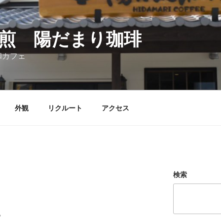
煎 陽だまり珈琲
和カフェ
外観
リクルート
アクセス
検索
。