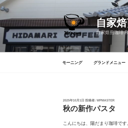
コ
ン
テ
自家焙
ン
ツ
自家焙煎珈琲 
へ
ス
キ
ッ
モーニング
グランドメニュー
プ
投
2025年10月1日
投稿者:
WPMASTER
稿
秋の新作パスタ
日:
こんにちは、陽だまり珈琲です