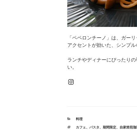
「ペペロンチーノ」は、ガーリ
アクセントが効いた、シンプル
ランチやディナーにぴったりの
い。
Instagram
カ
料理
テ
タ
カフェ
、
パスタ
、
期間限定
、
自家焙煎珈
ゴ
グ
リ