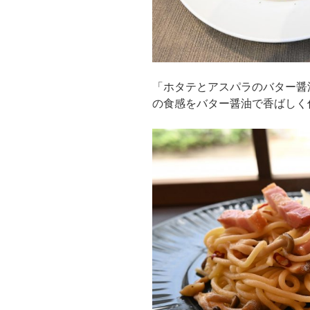
「ホタテとアスパラのバター醤
の食感をバター醤油で香ばしく