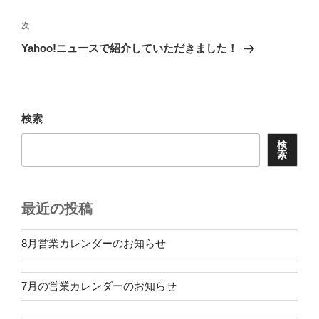
ナ
投
ビ
稿
次
次
ゲ
の
Yahoo!ニュースで紹介していただきました！
投
ー
稿
シ
ョ
検索
ン
検
索
最近の投稿
8月営業カレンダーのお知らせ
7月の営業カレンダーのお知らせ