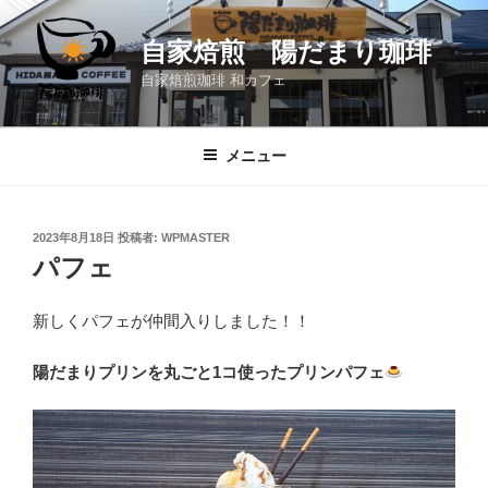
コ
ン
自家焙煎 陽だまり珈琲
テ
自家焙煎珈琲 和カフェ
ン
ツ
へ
メニュー
ス
キ
ッ
投
2023年8月18日
投稿者:
WPMASTER
プ
稿
パフェ
日:
新しくパフェが仲間入りしました！！
陽だまりプリンを丸ごと1コ使ったプリンパフェ