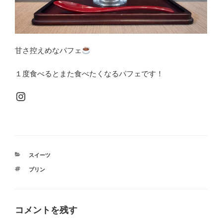
甘さ控えめなパフェ
１度食べるとまた食べたくなるパフェです！
Instagram
カ
スイーツ
テ
タ
プリン
ゴ
グ
リ
ー
コメントを残す