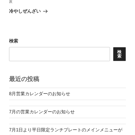
ビ
稿
次
次
ゲ
の
冷やしぜんざい
投
ー
稿
シ
ョ
検索
ン
検
索
最近の投稿
8月営業カレンダーのお知らせ
7月の営業カレンダーのお知らせ
7月1日より平日限定ランチプレートのメインメニューが