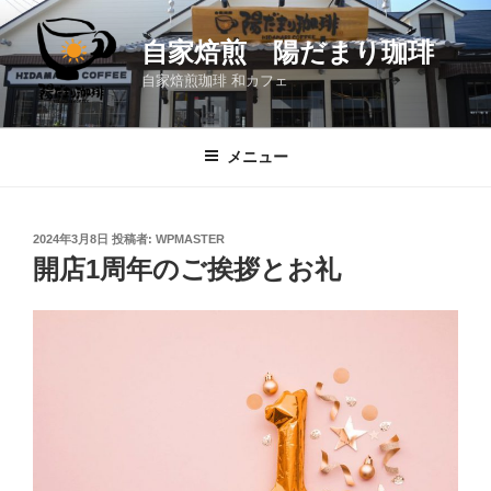
コ
ン
自家焙煎 陽だまり珈琲
テ
自家焙煎珈琲 和カフェ
ン
ツ
へ
メニュー
ス
キ
ッ
投
2024年3月8日
投稿者:
WPMASTER
プ
稿
開店1周年のご挨拶とお礼
日: