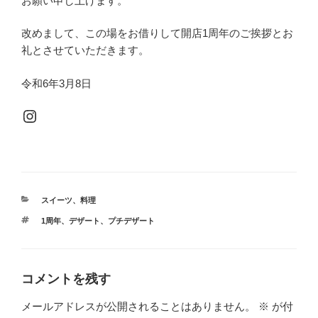
お願い申し上げます。
改めまして、この場をお借りして開店1周年のご挨拶とお
礼とさせていただきます。
令和6年3月8日
Instagram
カ
スイーツ
、
料理
テ
タ
1周年
、
デザート
、
プチデザート
ゴ
グ
リ
ー
コメントを残す
メールアドレスが公開されることはありません。
※
が付