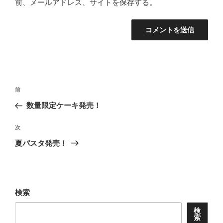
前、メールアドレス、サイトを保存する。
投
前
前
稿
の
数量限定ケーキ発売！
ナ
投
ビ
稿
次
次
ゲ
の
夏パスタ発売！
投
ー
稿
シ
ョ
検索
ン
検
索