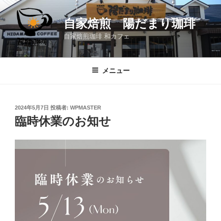
コ
ン
自家焙煎 陽だまり珈琲
テ
自家焙煎珈琲 和カフェ
ン
ツ
へ
メニュー
ス
キ
ッ
投
2024年5月7日
投稿者:
WPMASTER
プ
稿
臨時休業のお知せ
日: