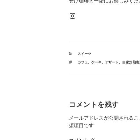
ぜひ珈琲と一緒にお楽しみくだ
Instagram
カ
スイーツ
テ
タ
カフェ
、
ケーキ
、
デザート
、
自家焙煎珈
ゴ
グ
リ
ー
コメントを残す
メールアドレスが公開されるこ
須項目です