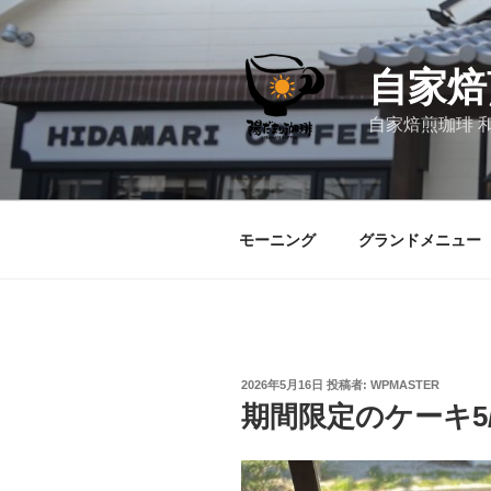
コ
ン
テ
自家焙
ン
ツ
自家焙煎珈琲 
へ
ス
キ
ッ
モーニング
グランドメニュー
プ
投
2026年5月16日
投稿者:
WPMASTER
稿
期間限定のケーキ5/
日: