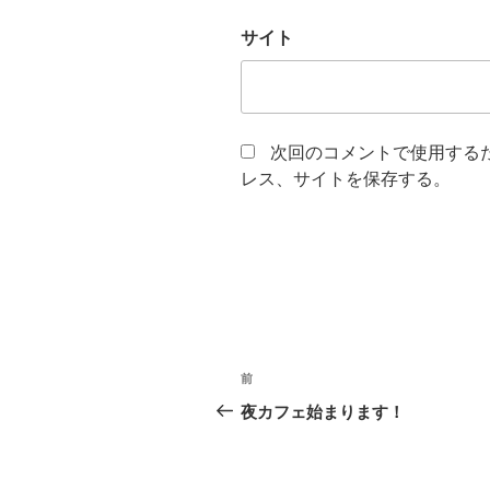
サイト
次回のコメントで使用する
レス、サイトを保存する。
投
前
前
稿
の
夜カフェ始まります！
投
ナ
稿
ビ