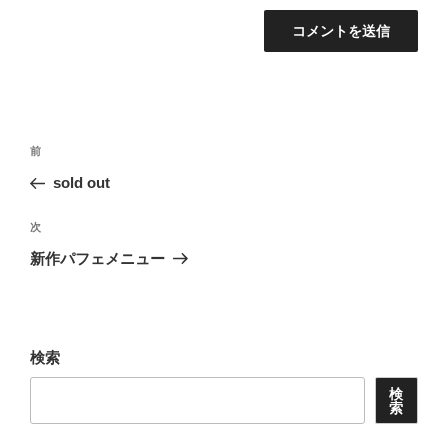
投
前
前
稿
の
sold out
ナ
投
ビ
稿
次
次
ゲ
の
新作パフェメニュー
投
ー
稿
シ
ョ
検索
ン
検
索