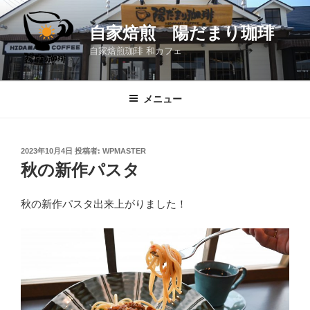
コ
ン
自家焙煎 陽だまり珈琲
テ
自家焙煎珈琲 和カフェ
ン
ツ
へ
メニュー
ス
キ
ッ
投
2023年10月4日
投稿者:
WPMASTER
プ
稿
秋の新作パスタ
日:
秋の新作パスタ出来上がりました！