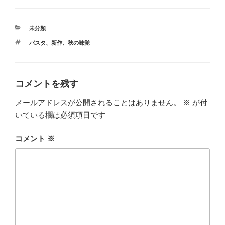
カ
未分類
テ
タ
パスタ
、
新作
、
秋の味覚
ゴ
グ
リ
ー
コメントを残す
メールアドレスが公開されることはありません。
※
が付
いている欄は必須項目です
コメント
※