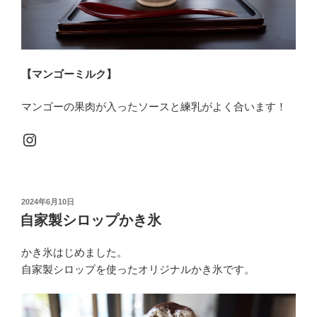
【マンゴーミルク】
マンゴーの果肉が入ったソースと練乳がよく合います！
Instagram
投
2024年6月10日
稿
自家製シロップかき氷
日:
かき氷はじめました。
自家製シロップを使ったオリジナルかき氷です。