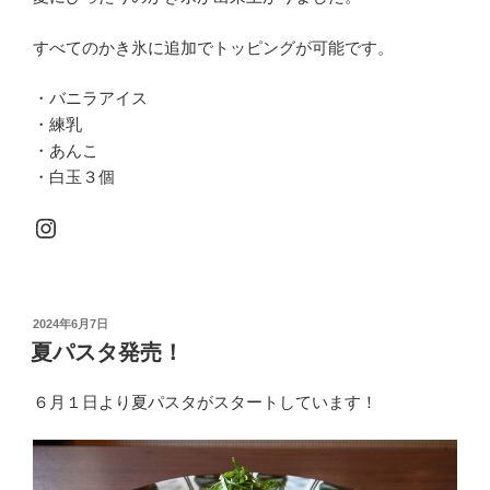
すべてのかき氷に追加でトッピングが可能です。
・バニラアイス
・練乳
・あんこ
・白玉３個
Instagram
投
2024年6月7日
稿
夏パスタ発売！
日:
６月１日より夏パスタがスタートしています！