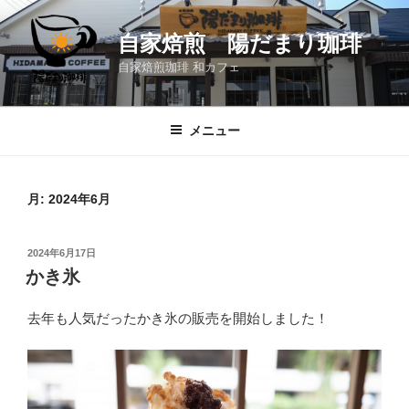
コ
ン
自家焙煎 陽だまり珈琲
テ
自家焙煎珈琲 和カフェ
ン
ツ
へ
メニュー
ス
キ
ッ
月:
2024年6月
プ
投
2024年6月17日
稿
かき氷
日:
去年も人気だったかき氷の販売を開始しました！