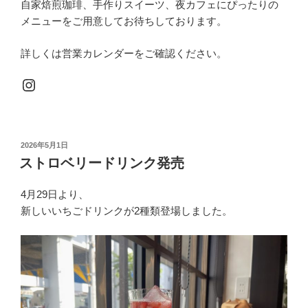
自家焙煎珈琲、手作りスイーツ、夜カフェにぴったりの
メニューをご用意してお待ちしております。
詳しくは営業カレンダーをご確認ください。
Instagram
投
2026年5月1日
稿
ストロベリードリンク発売
日:
4月29日より、
新しいいちごドリンクが2種類登場しました。