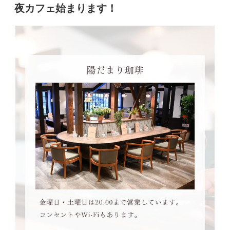
稿
夜カフェ始まります！
日: