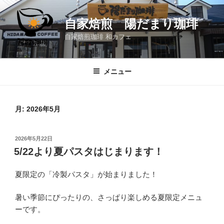
コ
ン
自家焙煎 陽だまり珈琲
テ
自家焙煎珈琲 和カフェ
ン
ツ
へ
メニュー
ス
キ
ッ
月:
2026年5月
プ
投
2026年5月22日
稿
5/22より夏パスタはじまります！
日:
夏限定の「冷製パスタ」が始まりました！
暑い季節にぴったりの、さっぱり楽しめる夏限定メニュ
ーです。