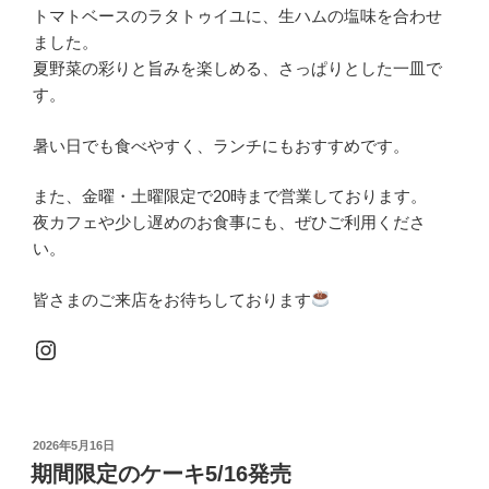
トマトベースのラタトゥイユに、生ハムの塩味を合わせ
ました。
夏野菜の彩りと旨みを楽しめる、さっぱりとした一皿で
す。
暑い日でも食べやすく、ランチにもおすすめです。
また、金曜・土曜限定で20時まで営業しております。
夜カフェや少し遅めのお食事にも、ぜひご利用くださ
い。
皆さまのご来店をお待ちしております
Instagram
投
2026年5月16日
稿
期間限定のケーキ5/16発売
日: