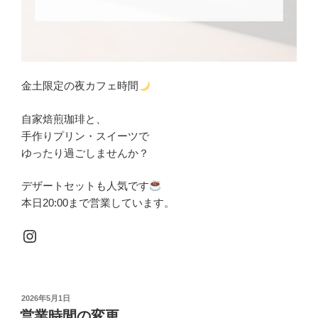
金土限定の夜カフェ時間
自家焙煎珈琲と、
手作りプリン・スイーツで
ゆったり過ごしませんか？
デザートセットも人気です
本日20:00まで営業しています。
Instagram
投
2026年5月1日
稿
営業時間の変更