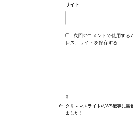
サイト
次回のコメントで使用する
レス、サイトを保存する。
投
前
前
稿
の
クリスマスライトのWS無事に開
投
ました！
ナ
稿
ビ