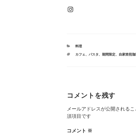
Instagram
カ
料理
テ
タ
カフェ
、
パスタ
、
期間限定
、
自家焙煎珈
ゴ
グ
リ
ー
コメントを残す
メールアドレスが公開されるこ
須項目です
コメント
※