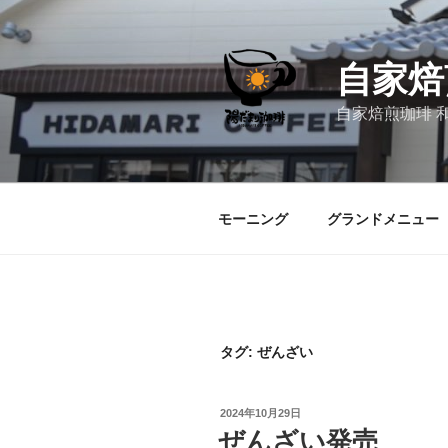
コ
ン
テ
自家焙
ン
ツ
自家焙煎珈琲 
へ
ス
キ
ッ
モーニング
グランドメニュー
プ
タグ:
ぜんざい
投
2024年10月29日
稿
ぜんざい発売
日: