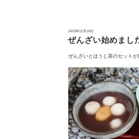
投
2023年12月19日
稿
ぜんざい始めまし
日:
ぜんざいとほうじ茶のセットが