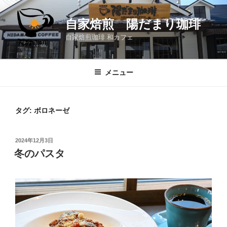
コ
ン
自家焙煎 陽だまり珈琲
テ
自家焙煎珈琲 和カフェ
ン
ツ
へ
メニュー
ス
キ
ッ
タグ:
ボロネーゼ
プ
投
2024年12月3日
稿
冬のパスタ
日: