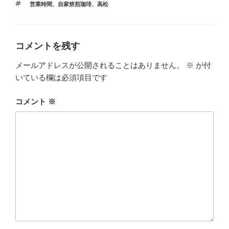
タ
営業時間
、
自家焙煎珈琲
、
高松
ゴ
グ
リ
ー
コメントを残す
メールアドレスが公開されることはありません。
※
が付
いている欄は必須項目です
コメント
※