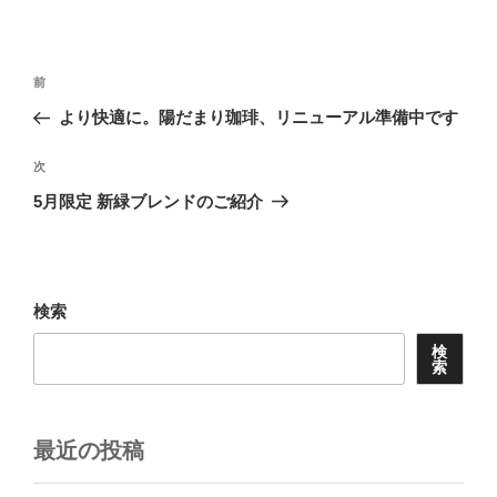
投
前
前
稿
の
より快適に。陽だまり珈琲、リニューアル準備中です
ナ
投
ビ
稿
次
次
ゲ
の
5月限定 新緑ブレンドのご紹介
投
ー
稿
シ
ョ
検索
ン
検
索
最近の投稿