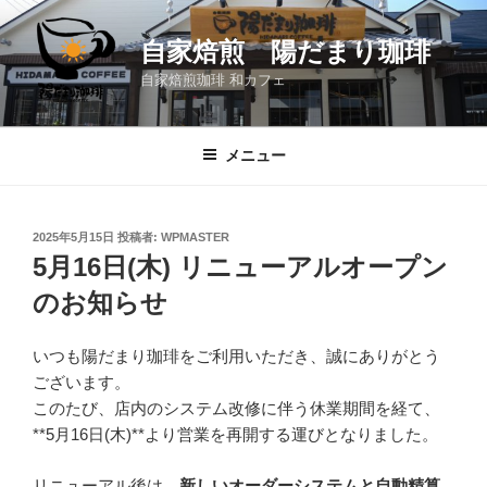
コ
ン
自家焙煎 陽だまり珈琲
テ
自家焙煎珈琲 和カフェ
ン
ツ
へ
メニュー
ス
キ
ッ
投
2025年5月15日
投稿者:
WPMASTER
プ
稿
5月16日(木) リニューアルオープン
日:
のお知らせ
いつも陽だまり珈琲をご利用いただき、誠にありがとう
ございます。
このたび、店内のシステム改修に伴う休業期間を経て、
**5月16日(木)**より営業を再開する運びとなりました。
リニューアル後は、
新しいオーダーシステムと自動精算