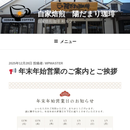
コ
ン
自家焙煎 陽だまり珈琲
テ
自家焙煎珈琲 和カフェ
ン
ツ
へ
メニュー
ス
キ
ッ
投
2025年12月28日
投稿者:
WPMASTER
プ
稿
年末年始営業のご案内とご挨拶
日: