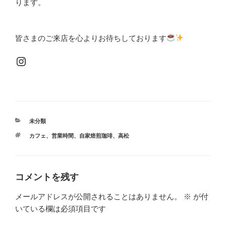
ります。
皆さまのご来店を心よりお待ちしております
Instagram
カ
未分類
テ
タ
カフェ
、
営業時間
、
自家焙煎珈琲
、
高松
ゴ
グ
リ
ー
コメントを残す
メールアドレスが公開されることはありません。
※
が付
いている欄は必須項目です