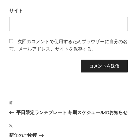
サイト
次回のコメントで使用するためブラウザーに自分の名
前、メールアドレス、サイトを保存する。
投
前
前
稿
の
平日限定ランチプレート 冬期スケジュールのお知らせ
ナ
投
ビ
稿
次
次
ゲ
の
新年のご挨拶