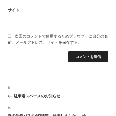
サイト
次回のコメントで使用するためブラウザーに自分の名
前、メールアドレス、サイトを保存する。
投
前
前
稿
の
駐車場スペースのお知らせ
ナ
投
ビ
稿
次
次
ゲ
の
春の新作パスタが2種類、登場しました。