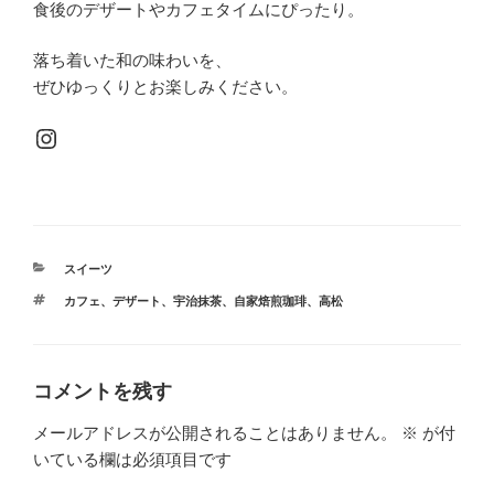
食後のデザートやカフェタイムにぴったり。
落ち着いた和の味わいを、
ぜひゆっくりとお楽しみください。
Instagram
カ
スイーツ
テ
タ
カフェ
、
デザート
、
宇治抹茶
、
自家焙煎珈琲
、
高松
ゴ
グ
リ
ー
コメントを残す
メールアドレスが公開されることはありません。
※
が付
いている欄は必須項目です