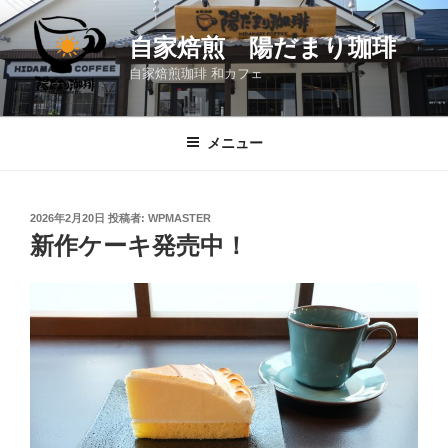
コ
ン
自家焙煎 陽だまり珈琲
テ
自家焙煎珈琲 和カフェ
ン
ツ
へ
メニュー
ス
キ
ッ
投
2026年2月20日
投稿者:
WPMASTER
プ
稿
新作ケーキ発売中！
日: