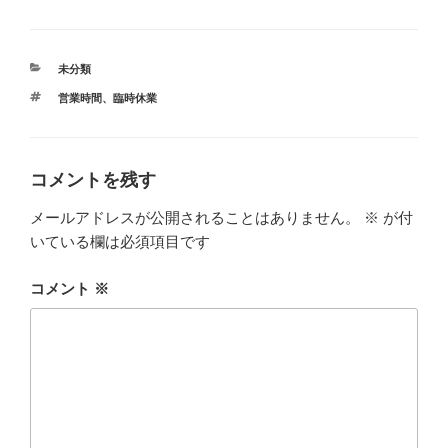
カ
未分類
テ
タ
営業時間
、
臨時休業
ゴ
グ
リ
ー
コメントを残す
メールアドレスが公開されることはありません。
※
が付
いている欄は必須項目です
コメント
※