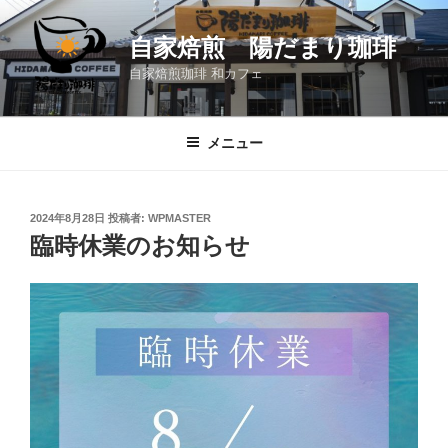
コ
ン
自家焙煎 陽だまり珈琲
テ
自家焙煎珈琲 和カフェ
ン
ツ
へ
メニュー
ス
キ
ッ
投
2024年8月28日
投稿者:
WPMASTER
プ
稿
臨時休業のお知らせ
日: