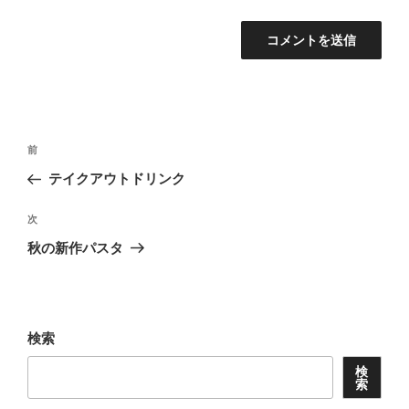
投
前
前
稿
の
テイクアウトドリンク
ナ
投
ビ
稿
次
次
ゲ
の
秋の新作パスタ
投
ー
稿
シ
ョ
検索
ン
検
索