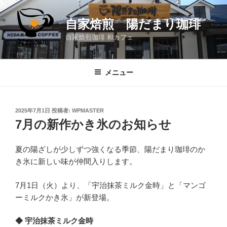
コ
ン
自家焙煎 陽だまり珈琲
テ
自家焙煎珈琲 和カフェ
ン
ツ
へ
メニュー
ス
キ
ッ
投
2025年7月1日
投稿者:
WPMASTER
プ
稿
7月の新作かき氷のお知らせ
日:
夏の陽ざしが少しずつ強くなる季節、陽だまり珈琲のか
き氷に新しい味が仲間入りします。
7月1日（火）より、「宇治抹茶ミルク金時」と「マンゴ
ーミルクかき氷」が新登場。
◆ 宇治抹茶ミルク金時