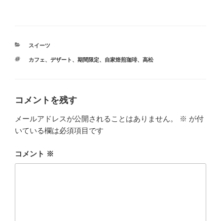
カ
スイーツ
テ
タ
カフェ
、
デザート
、
期間限定
、
自家焙煎珈琲
、
高松
ゴ
グ
リ
ー
コメントを残す
メールアドレスが公開されることはありません。
※
が付
いている欄は必須項目です
コメント
※