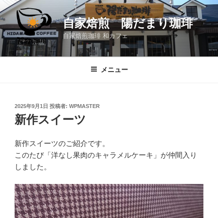
コ
ン
自家焙煎 陽だまり珈琲
テ
自家焙煎珈琲 和カフェ
ン
ツ
へ
メニュー
ス
キ
ッ
投
2025年9月1日
投稿者:
WPMASTER
プ
稿
新作スイーツ
日:
新作スイーツのご紹介です。
このたび「洋なし果肉のキャラメルケーキ」が仲間入り
しました。