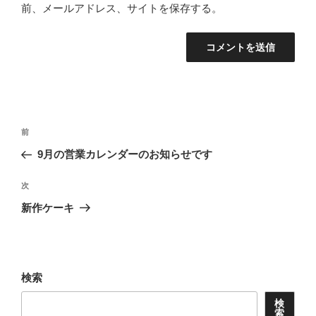
前、メールアドレス、サイトを保存する。
投
前
前
稿
の
9月の営業カレンダーのお知らせです
ナ
投
ビ
稿
次
次
ゲ
の
新作ケーキ
投
ー
稿
シ
ョ
検索
ン
検
索